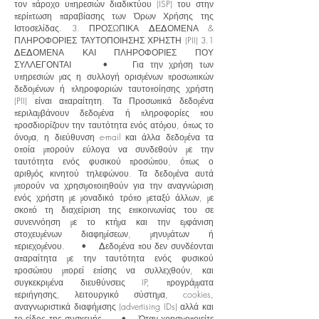
τον πάροχο υπηρεσιών διαδικτύου (ISP) του στην
περίπτωση παραβίασης των Όρων Χρήσης της
Ιστοσελίδας. 3. ΠΡΟΣΩΠΙΚΑ ΔΕΔΟΜΕΝΑ &
ΠΛΗΡΟΦΟΡΙΕΣ ΤΑΥΤΟΠΟΙΗΣΗΣ ΧΡΗΣΤΗ (PII) 3.1
ΔΕΔΟΜΕΝΑ ΚΑΙ ΠΛΗΡΟΦΟΡΙΕΣ ΠΟΥ
ΣΥΛΛΕΓΟΝΤΑΙ • Για την χρήση των
υπηρεσιών μας η συλλογή ορισμένων προσωπικών
δεδομένων ή πληροφοριών ταυτοποίησης χρήστη
(PII) είναι απαραίτητη. Τα Προσωπικά δεδομένα
περιλαμβάνουν δεδομένα ή πληροφορίες που
προσδιορίζουν την ταυτότητα ενός ατόμου, όπως το
όνομα, η διεύθυνση e-mail και άλλα δεδομένα τα
οποία μπορούν εύλογα να συνδεθούν με την
ταυτότητα ενός φυσικού προσώπου, όπως ο
αριθμός κινητού τηλεφώνου. Τα δεδομένα αυτά
μπορούν να χρησιμοποιηθούν για την αναγνώριση
ενός χρήστη με μοναδικό τρόπο μεταξύ άλλων, με
σκοπό τη διαχείριση της επικοινωνίας του σε
συνεννόηση με το κτήμα και την εμφάνιση
στοχευμένων διαφημίσεων, μηνυμάτων ή
περιεχομένου. • Δεδομένα που δεν συνδέονται
απαραίτητα με την ταυτότητα ενός φυσικού
προσώπου μπορεί επίσης να συλλεχθούν, και
συγκεκριμένα διευθύνσεις IP, προγράμματα
περιήγησης, λειτουργικό σύστημα, cookies,
αναγνωριστικά διαφήμισης (advertising IDs) αλλά και
το είδος της συσκευής. • Όταν χρησιμοποιείτε