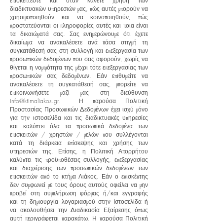
επισκέπτεστε και όταν κάνετε χρήση των
διαδικτυακών υπηρεσιών μας, πώς αυτές μπορούν να
χρησιμοποιηθούν και να κοινοποιηθούν, πώς
προστατεύονται οι πληροφορίες αυτές και ποια είναι
τα δικαιώματά σας. Σας ενημερώνουμε ότι έχετε
δικαίωμα να ανακαλέσετε ανά πάσα στιγμή τη
συγκατάθεσή σας στη συλλογή και επεξεργασία των
προσωπικών δεδομένων που σας αφορούν, χωρίς να
θίγεται η νομιμότητα της μέχρι τότε επεξεργασίας των
προσωπικών σας δεδομένων. Εάν επιθυμείτε να
ανακαλέσετε τη συγκατάθεσή σας, μπορείτε να
επικοινωνήσετε μαζί μας στη διεύθυνση
info@ktimaliakos.gr
. Η παρούσα Πολιτική
Προστασίας Προσωπικών Δεδομένων έχει ισχύ μόνο
για την ιστοσελίδα και τις διαδικτυακές υπηρεσίες
και καλύπτει όλα τα προσωπικά δεδομένα των
επισκεπτών / χρηστών / μελών που συλλέγονται
κατά τη διάρκεια επίσκεψης και χρήσης των
υπηρεσιών της. Επίσης, η Πολιτική Απορρήτου
καλύπτει τις προϋποθέσεις συλλογής, επεξεργασίας
και διαχείρισης των προσωπικών δεδομένων των
επισκεπτών από το κτήμα Λιάκος. Εάν ο επισκέπτης
δεν συμφωνεί με τους όρους αυτούς οφείλει να μην
προβεί στη συμπλήρωση φόρμας ή/και εγγραφής
και τη δημιουργία λογαριασμού στην Ιστοσελίδα ή
να ακολουθήσει την Διαδικασία Εξαίρεσης όπως
αυτή περιγράφεται παρακάτω. Η παρούσα Πολιτική