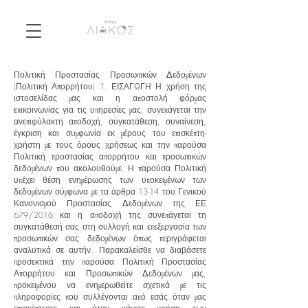
Πολιτική Προστασίας Προσωπικών Δεδομένων
(Πολιτική Απορρήτου) 1. ΕΙΣΑΓΩΓΗ Η χρήση της
ιστοσελίδας μας και η αποστολή φόρμας
επικοινωνίας για τις υπηρεσίες μας, συνεπάγεται την
ανεπιφύλακτη αποδοχή, συγκατάθεση, συναίνεση,
έγκριση και συμφωνία εκ μέρους του επισκέπτη-
χρήστη με τους όρους χρήσεως και την παρούσα
Πολιτική προστασίας απορρήτου και προσωπικών
δεδομένων που ακολουθούμε. Η παρούσα Πολιτική
υπέχει θέση ενημέρωσης των υποκειμένων των
δεδομένων σύμφωνα με τα άρθρα 13-14 του Γενικού
Κανονισμού Προστασίας Δεδομένων της ΕΕ
679/2016 και η αποδοχή της συνεπάγεται τη
συγκατάθεσή σας στη συλλογή και επεξεργασία των
προσωπικών σας δεδομένων όπως περιγράφεται
αναλυτικά σε αυτήν. Παρακαλείσθε να διαβάσετε
προσεκτικά την παρούσα Πολιτική Προστασίας
Απορρήτου και Προσωπικών Δεδομένων μας,
προκειμένου να ενημερωθείτε σχετικά με τις
πληροφορίες που συλλέγονται από εσάς όταν μας