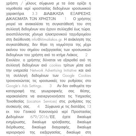
χρήστη / μέλους σύμφωνα με τα όσα ορίζει η
νομοθεσία περί προστασίας δεδομένων προσωπικού
χαρακτήρα. 3.3 ΔΙΑΔΙΚΑΣΙΑ ΕΞΑΙΡΕΣΗΣ-
ΔΙΚΑΙΩΜΑΤΑ ΤΩΝ ΧΡΗΣΤΩΝ 1 Ο χρήστης
μπορεί να ανακαλέσει τη συγκατάθεσή του στη
συλλογή δεδομένων που έχουν συλλεχθεί έως τώρα,
αποστέλλοντας μήνυμα ηλεκτρονικού ταχυδρομείου
στη διεύθυνση
info@ktimaliakos.gr
. Η ανάκληση της
συγκατάθεσης δεν θίγει τη νομιμότητα της μέχρι
εκείνου του σημείου επεξεργασίας των προσωπικών
δεδομένων του χρήστη από το κτήμα Λιάκος. 2
Επιπλέον, ο χρήστης δύναται να εξαιρεθεί από τη
συλλογή δεδομένων από cookies τρίτων μέσα από
την υπηρεσία Network Advertising Initiative και από
τη συλλογή δεδομένων των Google Cookies
τροποποιώντας τις προσωπικές του ρυθμίσεις στο
Google's Ads Settings. 3 Αν δεν επιθυμείτε την
καταγραφή της γεωγραφικής σας θέσης,
παρακαλείστε να απενεργοποιήσετε τις Υπηρεσίες
Τοποθεσίας (Location Services) στις ρυθμίσεις της
συσκευής σας. 4 Σύμφωνα με τις διατάξεις 13
επ. του Γενικού Κανονισμού περί Προστασίας
Δεδομένων 679/2016/ΕΕ, έχετε δικαίωμα
ενημέρωσης, δικαίωμα πρόσβασης, δικαίωμα
διόρθωσης, δικαίωμα διαγραφής, δικαίωμα
περιορισμού της επεξεργασίας, δικαίωμα στη