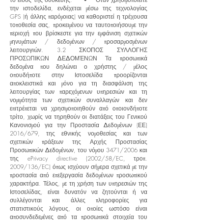
την ιστοδελίδα, ενδέχεται μέσω της τεχνολογίας
GPS (ή άλλης παρόμοιας) να καθοριστεί η τρέχουσα
τοποθεσία σας, προκειμένου να ταυτοποιήσουμε την
περιοχή που βρίσκεστε για την εμφάνιση σχετικών
μηνυμάτων / δεδομένων / προσαρμοσμένων
λειτουργιών. 3.2 ΣΚΟΠΟΣ ΣΥΛΛΟΓΗΣ
ΠΡΟΣΩΠΙΚΩΝ ΔΕΔΟΜΈΝΩΝ Τα προσωπικά
δεδομένα που δηλώνει ο χρήστης / μέλος
οπουδήποτε στην Ιστοσελίδα προορίζονται
αποκλειστικά και μόνο για τη διασφάλιση της
λειτουργίας των παρεχόμενων υπηρεσιών και τη
νομιμότητα των σχετικών συναλλαγών και δεν
επιτρέπεται να χρησιμοποιηθούν από οποιονδήποτε
τρίτο, χωρίς να τηρηθούν οι διατάξεις του Γενικού
Κανονισμού για την Προστασία Δεδομένων (ΕΕ)
2016/679, της εθνικής νομοθεσίας και των
σχετικών πράξεων της Αρχής Προστασίας
Προσωπικών Δεδομένων, του νόμου 3471/2006 και
της ePrivacy directive (2002/58/EC, τροπ.
2009/136/EC) όπως ισχύουν σήμερα σχετικά με την
προστασία από επεξεργασία δεδομένων προσωπικού
χαρακτήρα. Τέλος, με τη χρήση των υπηρεσιών της
Ιστοσελίδας, είναι δυνατόν να ζητούνται ή να
συλλέγονται και άλλες πληροφορίες για
στατιστικούς λόγους, οι οποίες ωστόσο είναι
αποσυνδεδεμένες από τα προσωπικά στοιχεία του