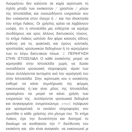
Απορρήτου δεν καλύπτει σε καμία περίπτωση τη
σχέση μεταξύ των επισκεπτών / χρηστών / μελών
της Ιστοσελίδας και οποιωνδήποτε υπηρεσιών που
δεν υπόκεινται στον έλεγχο ή / και την ιδιοκτησία
του κτήμα Λιάκος. Οι χρήστες πρέπει να λαμβάνουν
υπόψη, ότι η ιστοσελίδα μας ενδέχεται να περιέχει
συνδέσμους και προς άλλους δικτυακούς τόπους,
το κτήμα Λιάκος ωστόσο δεν φέρει κανενός είδους
ευθύνη για τις πρακτικές και όρους πολιτικής
προστασίας προσωπικών δεδομένων ή το περιεχόμενο
των εν λόγω δικτυακών τόπων. 2. ΠΕΡΙΗΓΗΣΗ
ΣΤΗΝ ΙΣΤΟΣΕΛΙΔΑ Ο κάθε επισκέπτης μπορεί να
περιηγηθεί στην Ιστοσελίδα χωρίς να δώσει
οποιαδήποτε προσωπική πληροφορία, πέραν των
όσων συλλέγονται αυτόματα από την περιήγησή του
στην Ιστοσελίδα. Στην περίπτωση που ο επισκέπτης
επιθυμεί να κάνει συμπλήρωση της φόρμας
επικοινωνίας ή/και γίνει μέλος της Ιστοσελίδας
προκειμένου να μπορεί να κάνει χρήση των
υπηρεσιών της, συλλέγονται προσωπικά δεδομένα
και συγκεκριμένα: ονοματεπώνυμο, e-mail, τηλέφωνο
και προαιρετικά, οι επιπλέον πληροφορίες που
πριστίθει ο κάθε χρήστης στο μήνυμα του. Το κτήμα
Λιάκος έχει την δυνατότητα και διατηρεί το
δικαίωμα να αποθηκεύει την IP διεύθυνση του
επισκέπτη και, εάν είναι αναγκαίο, να επικοινωνεί με